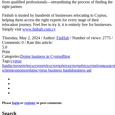
from qualified professionals—streamlining the process of finding the
right partner.
Finhub is trusted by hundreds of businesses relocating to Cyprus,
helping them access the right experts for every stage of their
relocation journey. Feel free to try it, it is entirely free for businesses.
Simply visit
www.finhub.com.cy
Thursday, May 2, 2024
/ Author:
FinHub
/ Number of views:
2775
/
Comments:
0
/ Rate this article:
5.0
Print
Categories:
Doing business in Cyprus
Blog
Tags:
cyprus
funds
επιχορηγήσεων
χορηγίες
επιχηρήσεις
επιχηρήσεων
πρόγραμμα
επ
schemes
sponsorships
cyprus business funds
business aid
Please
login
or
register
to post comments.
Search