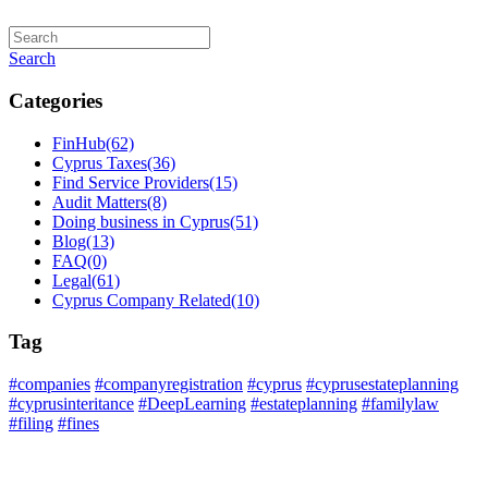
Search
Categories
FinHub
(62)
Cyprus Taxes
(36)
Find Service Providers
(15)
Audit Matters
(8)
Doing business in Cyprus
(51)
Blog
(13)
FAQ
(0)
Legal
(61)
Cyprus Company Related
(10)
Tag
#companies
#companyregistration
#cyprus
#cyprusestateplanning
#cyprusinteritance
#DeepLearning
#estateplanning
#familylaw
#filing
#fines