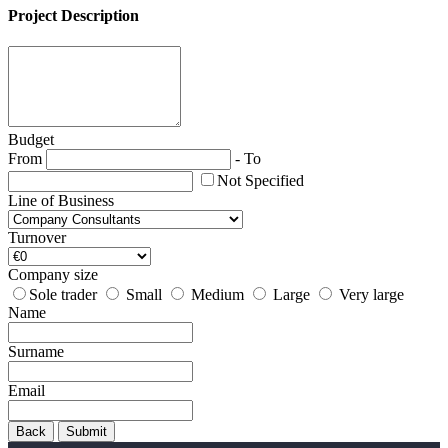
Project Description
Budget
From
-
To
Not Specified
Line of Business
Turnover
Company size
Sole trader
Small
Medium
Large
Very large
Name
Surname
Email
Back
Submit