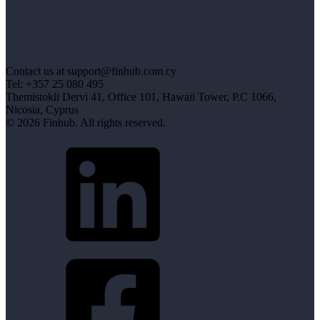
Contact us at support@finhub.com.cy
Tel: +357 25 080 495
Themistokli Dervi 41, Office 101, Hawaii Tower, P.C 1066,
Nicosia, Cyprus
© 2026 Finhub. All rights reserved.