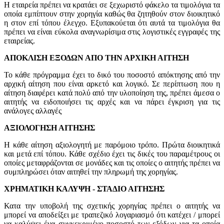
Η εταιρεία πρέπει να κρατάει σε ξεχωριστό φάκελο τα τιμολόγια τα
οποία εμπίπτουν στην χορηγία καθώς θα ζητηθούν στον διοικητικό
η στον επί τόπου έλεγχο. Εξυπακούεται ότι αυτά τα τιμολόγια θα
πρέπει να είναι εύκολα αναγνωρίσιμα στις λογιστικές εγγραφές της
εταιρείας.
ΑΠΟΚΛΙΣΗ ΕΞΟΔΩΝ ΑΠΟ ΤΗΝ ΑΡΧΙΚΗ ΑΙΤΗΣΗ
Το κάθε πρόγραμμα έχει το δικό του ποσοστό απόκτησης από την
αρχική αίτηση που είναι αρκετό και λογικό. Σε περίπτωση που η
αίτηση διαφέρει κατά πολύ από την υλοποίηση της, πρέπει άμεσα ο
αιτητής να ειδοποιήσει τις αρχές και να πάρει έγκριση για τις
ανάλογες αλλαγές
ΑΞΙΟΛΟΓΗΣΗ ΑΙΤΗΣΗΣ
Η κάθε αίτηση αξιολογητή με παρόμοιο τρόπο. Πρώτα διοικητικά
και μετά επί τόπου. Κάθε σχέδιο έχει τις δικές του παραμέτρους οι
οποίες μεταφράζονται σε μονάδες και τις οποίες ο αιτητής πρέπει να
συμπληρώσει όταν αιτηθεί την πληρωμή της χορηγίας.
ΧΡΗΜΑΤΙΚΗ ΚΑΛΥΨΗ - ΣΤΑΔΙΟ ΑΙΤΗΣΗΣ
Κατα την υποβολή της σχετικής χορηγίας πρέπει ο αιτητής να
μπορεί να αποδείξει με τραπεζικό λογαριασμό ότι κατέχει / μπορεί
να καλύψει ένα συγκεκριμένο ποσοστό των εξόδων για τα οποία