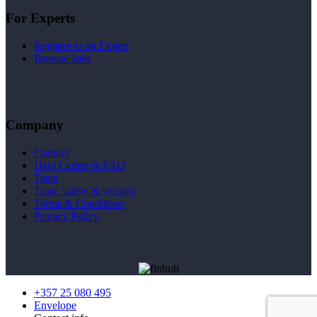
For Experts
Register as an Expert
Browse Jobs
Company
Contact
Help Center & FAQ
Team
Trust, safety & security
Terms & Conditions
Privacy Policy
+357 25 080 495
Envelope